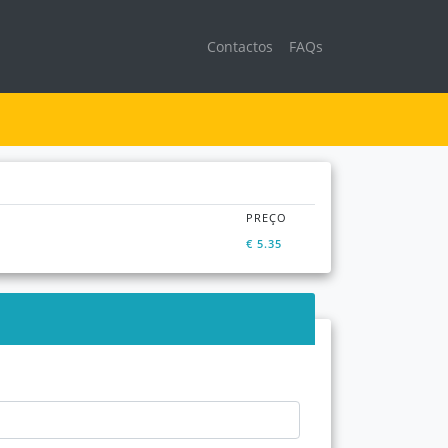
(current)
Contactos
FAQs
PREÇO
€ 5.35