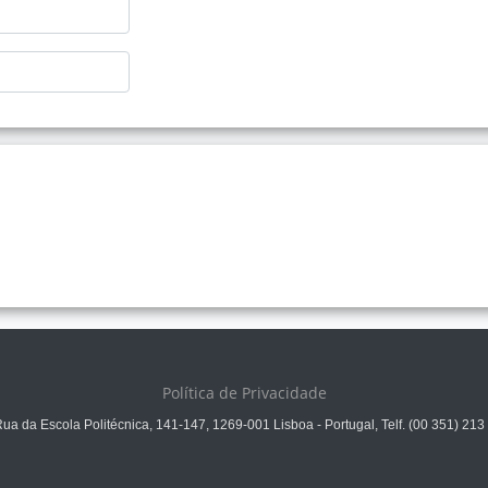
Política de Privacidade
a da Escola Politécnica, 141-147, 1269-001 Lisboa - Portugal, Telf. (00 351) 21